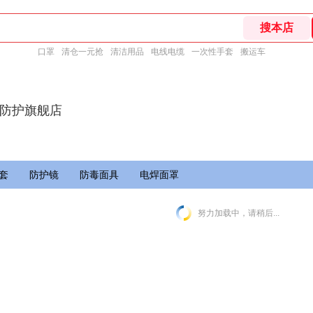
口罩
清仓一元抢
清洁用品
电线电缆
一次性手套
搬运车
人防护旗舰店
套
防护镜
防毒面具
电焊面罩
努力加载中，请稍后...