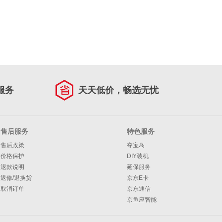
服务
天天低价，畅选无忧
售后服务
特色服务
售后政策
夺宝岛
价格保护
DIY装机
退款说明
延保服务
返修/退换货
京东E卡
取消订单
京东通信
京鱼座智能